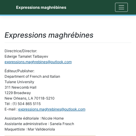
Skip
Expressions maghrébines
to
content
Expressions maghrébines
Directrice/Director:
Edwige Tamalet Talbayev
expressions.maghrebines@outlook.com
Éditeur/Publisher:
Department of French and Italian
Tulane University
311 Newcomb Hall
1229 Broadway
New Orleans, LA 70118-5210
Tél : (1) 504 865 5115
E-mail :
expressions.maghrebines@outlook.com
Assistante éditoriale : Nicole Horne
Assistante administrative : Sanela Frasch
Maquettiste : Mar Valldeoriola